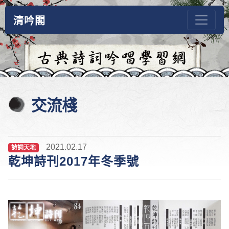
清吟閣
交流棧
2021.02.17
詩詞天地
乾坤詩刊2017年冬季號