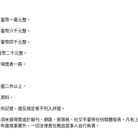
新臺幣一萬元整。
新臺幣六千元整。
新臺幣四千元整。
臺幣二千元整。
贈得獎者一冊。
參選二件以上。
人資料。
任何記號，違反規定者不列入評選。
必須未曾得獎或於報刊、網路、部落格、社交平臺等任何媒體發表。凡有
公布違規事實外，一切法律責任概由當事人自行負責。