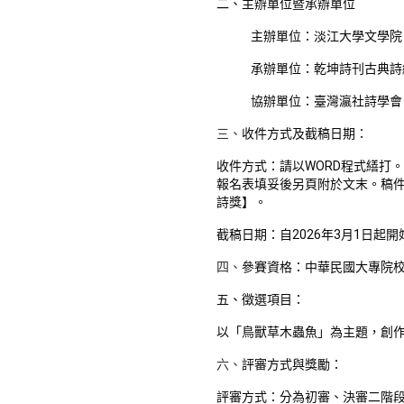
二、主辦單位暨承辦單位
主辦單位：淡江大學文學院
承辦單位：乾坤詩刊古典詩
協辦單位：臺灣瀛社詩學會
三、
收件方式及截稿日期：
收件方式：請以WORD程式繕打。
報名表填妥後另頁附於文末。稿
詩獎】。
截稿日期：自2026年3月1日起
四、
參賽資格：中華民國大專院
五、徵選項目：
以「鳥獸草木蟲魚」為主題，創
六、
評審方式與獎勵：
評審方式：分為初審、決審二階