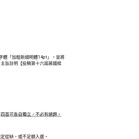
字體「加粗新細明體14pt」。並將
，主旨註明【投稿第十六屆蔣國樑
。
四首可各自獨立，不必有總題。
議定從缺，或不足額入選。