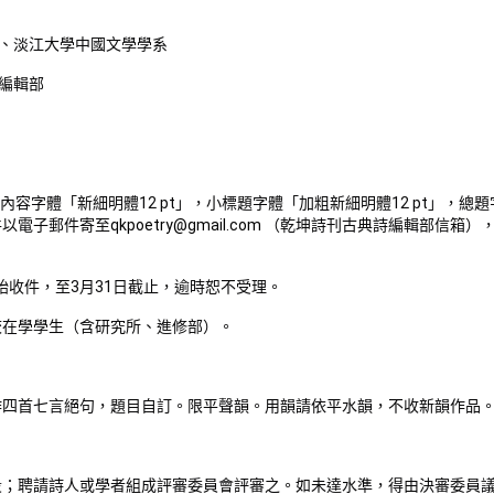
、淡江大學中國文學學系
編輯部
內容字體「新細明體12 pt」，小標題字體「加粗新細明體12 pt」，總題
件以電子郵件寄至
qkpoetry@gmail.com
（乾坤詩刊古典詩編輯部信箱）
開始收件，至3月31日截止，逾時恕不受理。
校在學學生（含研究所、進修部）。
作四首七言絕句，題目自訂。限平聲韻。用韻請依平水韻，不收新韻作品
段；聘請詩人或學者組成評審委員會評審之。如未達水準，得由決審委員