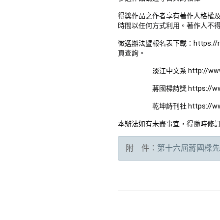
得獎作品之作者享有著作人格權
時間以任何方式利用。著作人不
徵選辦法暨報名表下載：
https://
頁查詢。
淡江中文系
http://ww
蔣國樑詩獎
https://
乾坤詩刊社
https://w
本辦法如有未盡事宜，得隨時修
附 件：
第十六屆蔣國樑先生